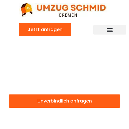
Zum
Inhalt
springen
Jetzt anfragen
Umzugsunternehmen Bremen
Umzugsservice Bremen
Günstiger Vernier Umzug
Umzug Bremen
Vernier
Unverbindlich anfragen
Weitere Informationen