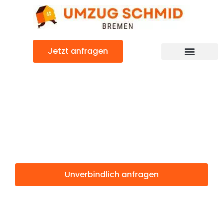
Zum
Inhalt
springen
Jetzt anfragen
Umzugsunternehmen Bremen
Umzugsservice Bremen
Günstiger Kriens Umzug
Umzug Bremen
Kriens
Unverbindlich anfragen
Weitere Informationen