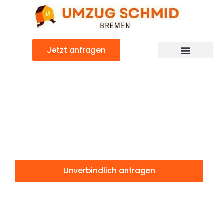
Zum
Inhalt
springen
Jetzt anfragen
Umzugsunternehmen Bremen
Umzugsservice Bremen
Günstiger Biel Umzug
Umzug Bremen
Biel
Unverbindlich anfragen
Weitere Informationen