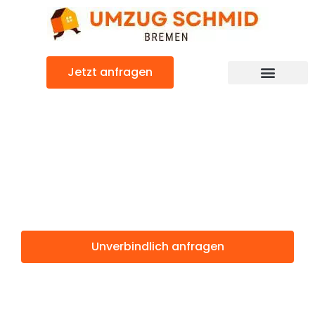
Zum
Inhalt
springen
Jetzt anfragen
Umzugsunternehmen Bremen
Umzugsservice Bremen
Günstiger Paris Umzug
Umzug Bremen
Paris
Unverbindlich anfragen
Weitere Informationen