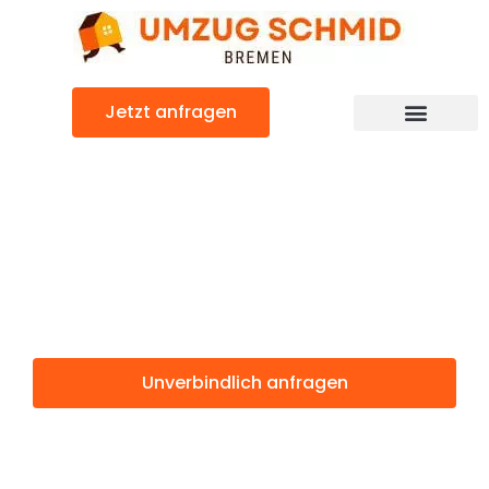
Zum
Inhalt
springen
Jetzt anfragen
Umzugsunternehmen Bremen
Umzugsservice Bremen
Günstiger Limoges Umzug
Umzug Bremen
Limoges
Unverbindlich anfragen
Weitere Informationen