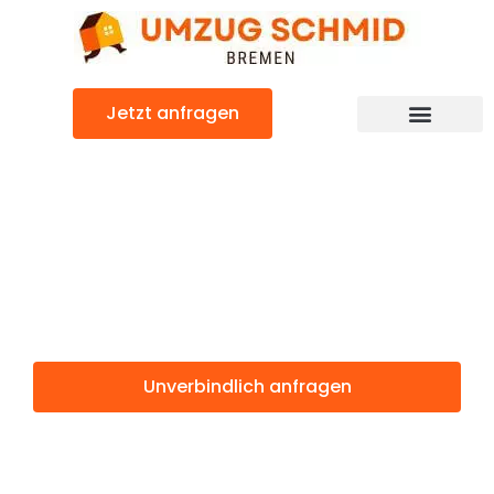
Zum
Inhalt
springen
Jetzt anfragen
Umzugsunternehmen Bremen
Umzugsservice Bremen
Günstiger Grenoble Umzug
Umzug Bremen
Grenoble
Unverbindlich anfragen
Weitere Informationen