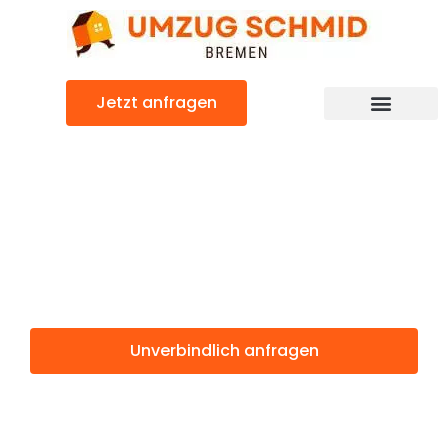
Zum
Inhalt
springen
Jetzt anfragen
Umzugsunternehmen Bremen
Umzugsservice Bremen
Günstiger Lublin Umzug
Umzug Bremen
Lublin
Unverbindlich anfragen
Weitere Informationen