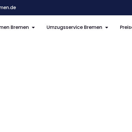
men.de
men Bremen
Umzugsservice Bremen
Preis
remen