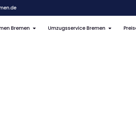
men.de
men Bremen
Umzugsservice Bremen
Preis
remen