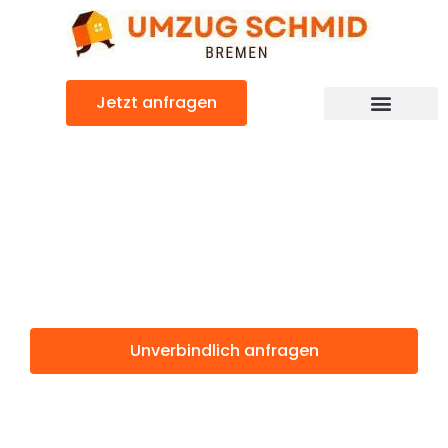
Zum
Inhalt
springen
Jetzt anfragen
Umzugsunternehmen Bremen
Umzugsservice Bremen
Günstiger Marienbad Umzug
Umzug Bremen
Marienbad
Unverbindlich anfragen
Weitere Informationen