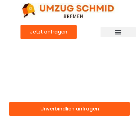
Zum
Inhalt
springen
Jetzt anfragen
Umzugsunternehmen Bremen
Umzugsservice Bremen
Günstiger Västerås Umzug
Umzug Bremen
Västerås
Unverbindlich anfragen
Weitere Informationen