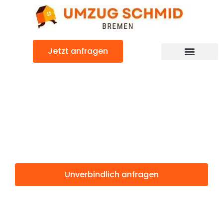
Zum
Inhalt
springen
Jetzt anfragen
Umzugsunternehmen Bremen
Umzugsservice Bremen
Günstiger Umeå Umzug
Umzug Bremen
Umeå
Unverbindlich anfragen
Weitere Informationen