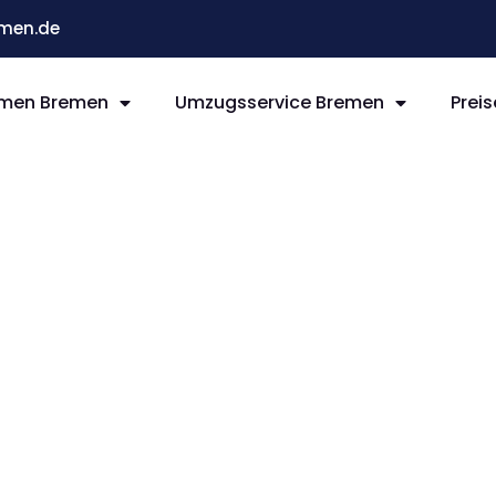
men.de
men Bremen
Umzugsservice Bremen
Preis
remen