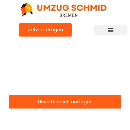
Zum
Inhalt
springen
Jetzt anfragen
Umzugsunternehmen Bremen
Umzugsservice Bremen
Günstiger Novara Umzug
Umzug Bremen
Novara
Unverbindlich anfragen
Weitere Informationen