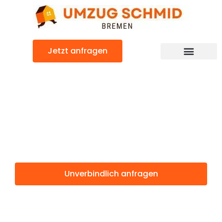
Zum
Inhalt
springen
Jetzt anfragen
Umzugsunternehmen Bremen
Umzugsservice Bremen
Günstiger Schaerbeek Umzug
Umzug Bremen
Schaerbeek
Unverbindlich anfragen
Weitere Informationen