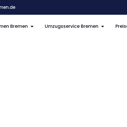
men.de
men Bremen
Umzugsservice Bremen
Preis
remen
ht