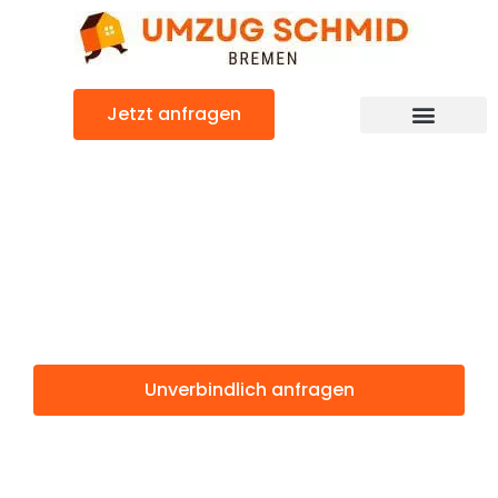
Zum
Inhalt
springen
Jetzt anfragen
Umzugsunternehmen Bremen
Umzugsservice Bremen
Günstiger Trnava Umzug
Umzug Bremen
Trnava
Unverbindlich anfragen
Weitere Informationen