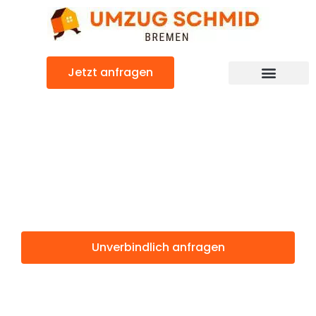
Zum
Inhalt
springen
Jetzt anfragen
Umzugsunternehmen Bremen
Umzugsservice Bremen
Günstiger Silkeborg Umzug
Umzug Bremen
Silkeborg
Unverbindlich anfragen
Weitere Informationen